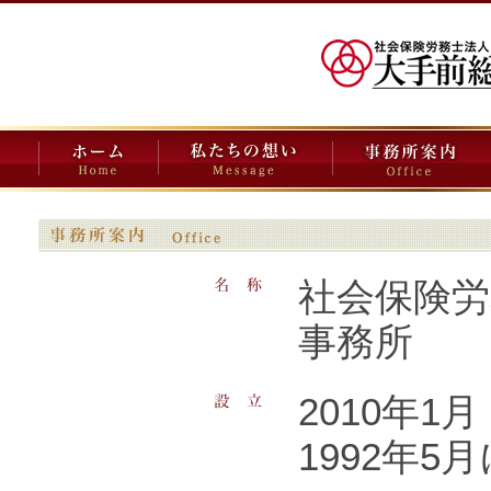
たちの想い
事務所案内
取扱い業務
事務所か
社会保険労
事務所
2010年
1992年5