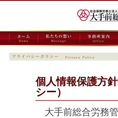
たちの想い
事務所案内
取扱い業務
事務所か
個人情報保護方
シー）
大手前総合労務管